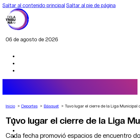
Saltar al contenido principal
Saltar al pie de página
06 de agosto de 2026
Inicio
Deportes
Básquet
Tuvo lugar el cierre de la Liga Municipal 
Tuvo lugar el cierre de la Liga Mu
AGRO
DEPORTES
ECONOMÍA
Cada fecha promovió espacios de encuentro dond
POLÍTICA