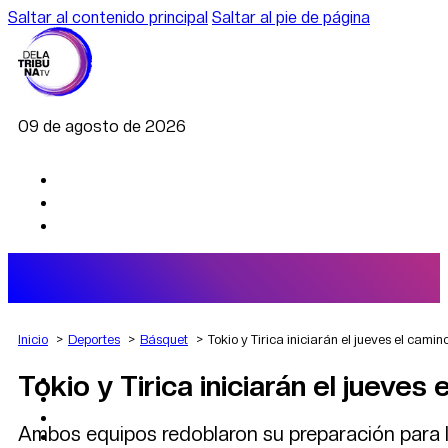
Saltar al contenido principal
Saltar al pie de página
09 de agosto de 2026
Inicio
Deportes
Básquet
Tokio y Tirica iniciarán el jueves el camino
Tokio y Tirica iniciarán el jueves 
AGRO
DEPORTES
ECONOMÍA
Ambos equipos redoblaron su preparación para l
POLÍTICA