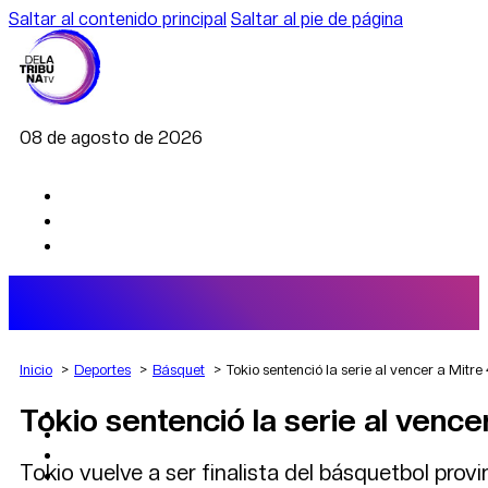
Saltar al contenido principal
Saltar al pie de página
08 de agosto de 2026
Inicio
Deportes
Básquet
Tokio sentenció la serie al vencer a Mitre 
Tokio sentenció la serie al vencer
AGRO
DEPORTES
ECONOMÍA
Tokio vuelve a ser finalista del básquetbol provin
POLÍTICA