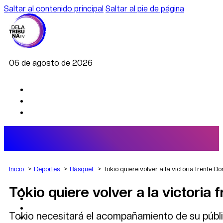
Saltar al contenido principal
Saltar al pie de página
06 de agosto de 2026
Inicio
Deportes
Básquet
Tokio quiere volver a la victoria frente 
Tokio quiere volver a la victoria
AGRO
DEPORTES
ECONOMÍA
Tokio necesitará el acompañamiento de su públic
POLÍTICA