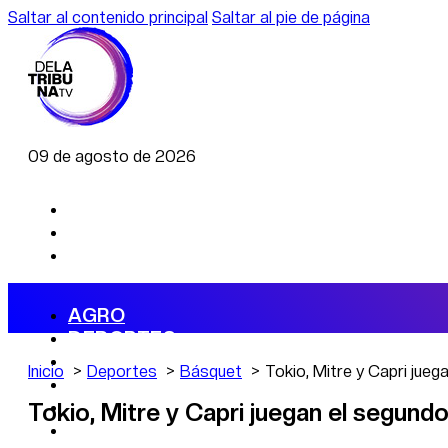
Saltar al contenido principal
Saltar al pie de página
09 de agosto de 2026
AGRO
DEPORTES
ECONOMÍA
Inicio
Deportes
Básquet
Tokio, Mitre y Capri jueg
POLÍTICA
CAMBIO CLIMÁTICO
Tokio, Mitre y Capri juegan el segundo
DATA FIRME