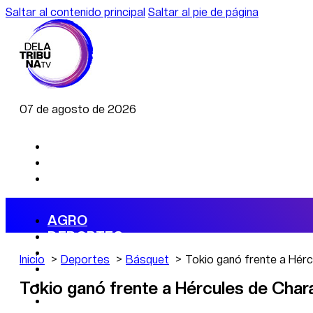
Saltar al contenido principal
Saltar al pie de página
07 de agosto de 2026
AGRO
DEPORTES
ECONOMÍA
Inicio
Deportes
Básquet
Tokio ganó frente a Hérc
POLÍTICA
CAMBIO CLIMÁTICO
Tokio ganó frente a Hércules de Chara
DATA FIRME