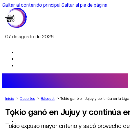
Saltar al contenido principal
Saltar al pie de página
07 de agosto de 2026
Inicio
Deportes
Básquet
Tokio ganó en Jujuy y continúa en la Lig
Tokio ganó en Jujuy y continúa e
AGRO
DEPORTES
ECONOMÍA
Tokio expuso mayor criterio y sacó provecho de s
POLÍTICA