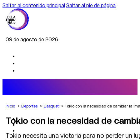
Saltar al contenido principal
Saltar al pie de página
09 de agosto de 2026
Inicio
Deportes
Básquet
Tokio con la necesidad de cambiar la ima
Tokio con la necesidad de cambiar
AGRO
DEPORTES
ECONOMÍA
Tokio necesita una victoria para no perder un lu
POLÍTICA