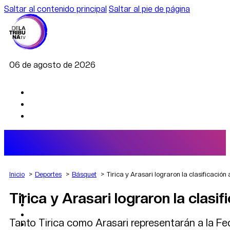
Saltar al contenido principal
Saltar al pie de página
06 de agosto de 2026
Inicio
Deportes
Básquet
Tirica y Arasari lograron la clasificación 
Tirica y Arasari lograron la clasif
AGRO
DEPORTES
ECONOMÍA
Tanto Tirica como Arasari representarán a la Fed
POLÍTICA