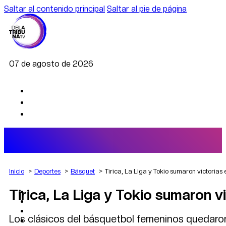
Saltar al contenido principal
Saltar al pie de página
07 de agosto de 2026
Inicio
Deportes
Básquet
Tirica, La Liga y Tokio sumaron victoria
Tirica, La Liga y Tokio sumaron 
AGRO
DEPORTES
ECONOMÍA
Los clásicos del básquetbol femeninos quedaron
POLÍTICA