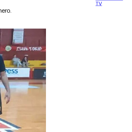
TV
nero.