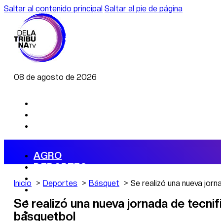
Saltar al contenido principal
Saltar al pie de página
08 de agosto de 2026
AGRO
DEPORTES
ECONOMÍA
Inicio
Deportes
Básquet
Se realizó una nueva jorn
POLÍTICA
CAMBIO CLIMÁTICO
Se realizó una nueva jornada de tecnif
DATA FIRME
básquetbol