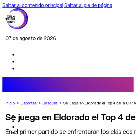
Saltar al contenido principal
Saltar al pie de página
07 de agosto de 2026
Inicio
Deportes
Básquet
Se juega en Eldorado el Top 4 de la U 17 
Se juega en Eldorado el Top 4 de
AGRO
DEPORTES
ECONOMÍA
En el primer partido se enfrentarán los clásicos r
POLÍTICA