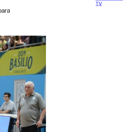
TV
para