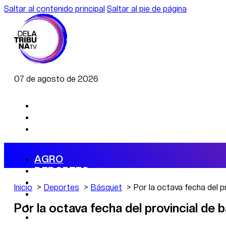
Saltar al contenido principal
Saltar al pie de página
07 de agosto de 2026
AGRO
DEPORTES
ECONOMÍA
Inicio
Deportes
Básquet
Por la octava fecha del p
POLÍTICA
CAMBIO CLIMÁTICO
Por la octava fecha del provincial de
DATA FIRME