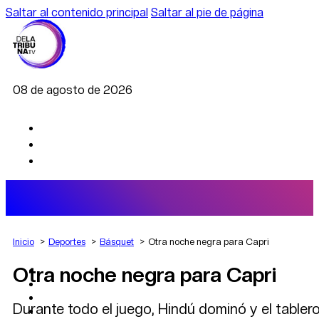
Saltar al contenido principal
Saltar al pie de página
08 de agosto de 2026
Inicio
Deportes
Básquet
Otra noche negra para Capri
Otra noche negra para Capri
AGRO
DEPORTES
ECONOMÍA
Durante todo el juego, Hindú dominó y el tablero
POLÍTICA