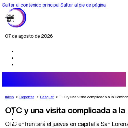
Saltar al contenido principal
Saltar al pie de página
07 de agosto de 2026
Inicio
Deportes
Básquet
OTC y una visita complicada a la Bombon
OTC y una visita complicada a l
AGRO
DEPORTES
ECONOMÍA
OTC enfrentará el jueves en capital a San Loren
POLÍTICA