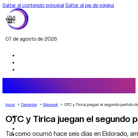
Saltar al contenido principal
Saltar al pie de página
07 de agosto de 2026
Inicio
Deportes
Básquet
OTC y Tirica juegan el segundo partido de
OTC y Tirica juegan el segundo p
AGRO
DEPORTES
ECONOMÍA
Tal como ocurrió hace seis días en Eldorado, am
POLÍTICA