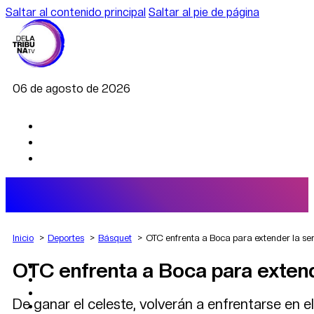
Saltar al contenido principal
Saltar al pie de página
06 de agosto de 2026
Inicio
Deportes
Básquet
OTC enfrenta a Boca para extender la ser
OTC enfrenta a Boca para extende
AGRO
DEPORTES
ECONOMÍA
De ganar el celeste, volverán a enfrentarse en e
POLÍTICA