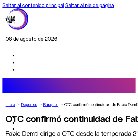
Saltar al contenido principal
Saltar al pie de página
08 de agosto de 2026
Inicio
Deportes
Básquet
OTC confirmó continuidad de Fabio Demti 
OTC confirmó continuidad de Fab
AGRO
DEPORTES
ECONOMÍA
Fabio Demti dirige a OTC desde la temporada 2
POLÍTICA