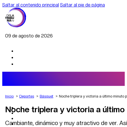
Saltar al contenido principal
Saltar al pie de página
09 de agosto de 2026
Inicio
Deportes
Básquet
Noche triplera y victoria a último minuto
Noche triplera y victoria a últim
AGRO
DEPORTES
ECONOMÍA
Cambiante, dinámico y muy atractivo de ver. Así
POLÍTICA