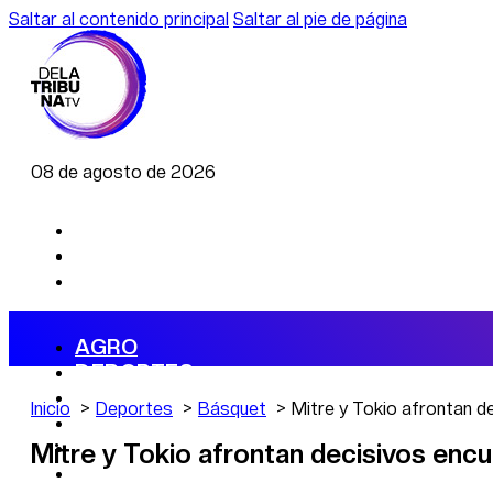
Saltar al contenido principal
Saltar al pie de página
08 de agosto de 2026
AGRO
DEPORTES
ECONOMÍA
Inicio
Deportes
Básquet
Mitre y Tokio afrontan d
POLÍTICA
CAMBIO CLIMÁTICO
Mitre y Tokio afrontan decisivos encu
DATA FIRME