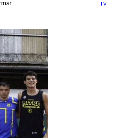
irmar
TV