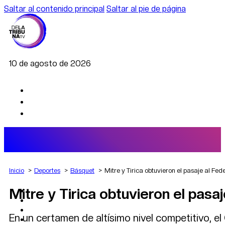
Saltar al contenido principal
Saltar al pie de página
10 de agosto de 2026
Inicio
Deportes
Básquet
Mitre y Tirica obtuvieron el pasaje al Fed
Mitre y Tirica obtuvieron el pasa
AGRO
DEPORTES
ECONOMÍA
En un certamen de altísimo nivel competitivo, 
POLÍTICA