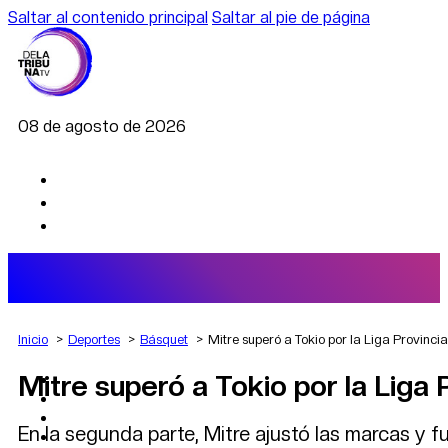
Saltar al contenido principal
Saltar al pie de página
08 de agosto de 2026
Inicio
Deportes
Básquet
Mitre superó a Tokio por la Liga Provinci
Mitre superó a Tokio por la Liga
AGRO
DEPORTES
ECONOMÍA
En la segunda parte, Mitre ajustó las marcas y f
POLÍTICA