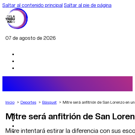
Saltar al contenido principal
Saltar al pie de página
07 de agosto de 2026
Inicio
Deportes
Básquet
Mitre será anfitrión de San Lorenzo en un
Mitre será anfitrión de San Loren
AGRO
DEPORTES
ECONOMÍA
Mitre intentará estirar la diferencia con sus esc
POLÍTICA