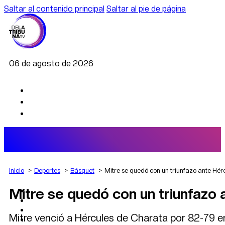
Saltar al contenido principal
Saltar al pie de página
06 de agosto de 2026
Inicio
Deportes
Básquet
Mitre se quedó con un triunfazo ante Hé
Mitre se quedó con un triunfazo
AGRO
DEPORTES
ECONOMÍA
Mitre venció a Hércules de Charata por 82-79 en
POLÍTICA