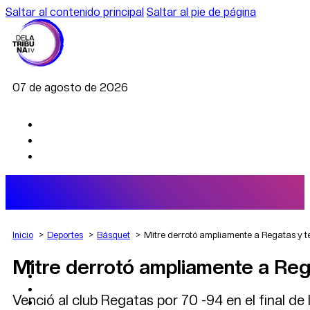
Saltar al contenido principal
Saltar al pie de página
07 de agosto de 2026
Inicio
Deportes
Básquet
Mitre derrotó ampliamente a Regatas y t
Mitre derrotó ampliamente a Reg
AGRO
DEPORTES
ECONOMÍA
Venció al club Regatas por 70 -94 en el final de
POLÍTICA