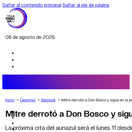
Saltar al contenido principal
Saltar al pie de página
08 de agosto de 2026
Inicio
Deportes
Básquet
Mitre derrotó a Don Bosco y sigue en la p
Mitre derrotó a Don Bosco y sigu
AGRO
DEPORTES
ECONOMÍA
La próxima cita del auriazul será el lunes 11 de
POLÍTICA