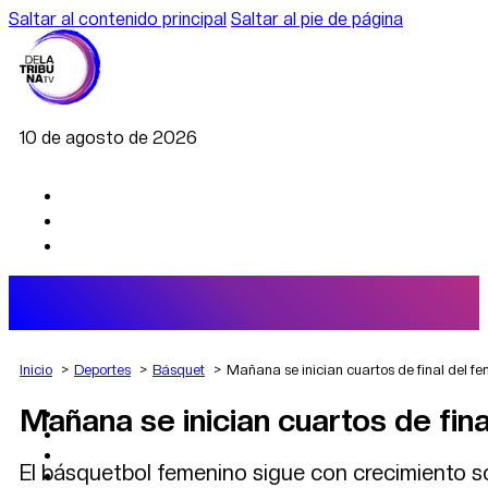
Saltar al contenido principal
Saltar al pie de página
10 de agosto de 2026
Inicio
Deportes
Básquet
Mañana se inician cuartos de final del f
Mañana se inician cuartos de fin
AGRO
DEPORTES
ECONOMÍA
El básquetbol femenino sigue con crecimiento so
POLÍTICA