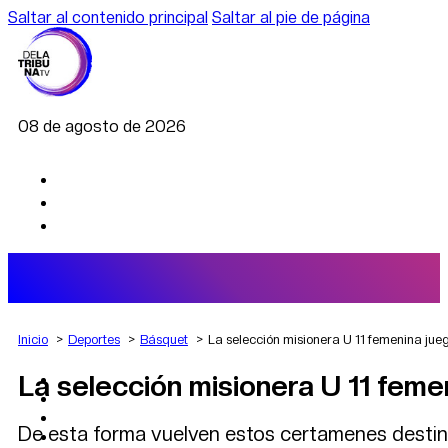
Saltar al contenido principal
Saltar al pie de página
08 de agosto de 2026
Inicio
Deportes
Básquet
La selección misionera U 11 femenina jue
La selección misionera U 11 feme
AGRO
DEPORTES
ECONOMÍA
De esta forma vuelven estos certamenes destin
POLÍTICA