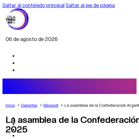
Saltar al contenido principal
Saltar al pie de página
06 de agosto de 2026
Inicio
Deportes
Básquet
La asamblea de la Confederación Argenti
La asamblea de la Confederación
AGRO
DEPORTES
2025
ECONOMÍA
POLÍTICA