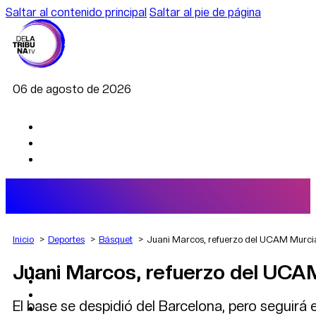
Saltar al contenido principal
Saltar al pie de página
06 de agosto de 2026
Inicio
Deportes
Básquet
Juani Marcos, refuerzo del UCAM Murcia
Juani Marcos, refuerzo del UCAM
AGRO
DEPORTES
ECONOMÍA
El base se despidió del Barcelona, pero seguirá 
POLÍTICA