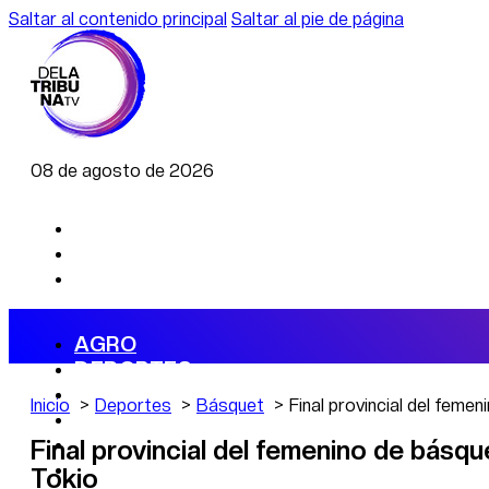
Saltar al contenido principal
Saltar al pie de página
08 de agosto de 2026
AGRO
DEPORTES
ECONOMÍA
Inicio
Deportes
Básquet
Final provincial del femen
POLÍTICA
CAMBIO CLIMÁTICO
Final provincial del femenino de básque
DATA FIRME
Tokio