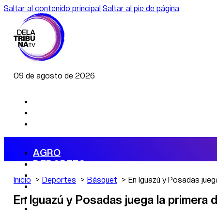
Saltar al contenido principal
Saltar al pie de página
09 de agosto de 2026
AGRO
DEPORTES
ECONOMÍA
Inicio
Deportes
Básquet
En Iguazú y Posadas juega
POLÍTICA
CAMBIO CLIMÁTICO
En Iguazú y Posadas juega la primera d
DATA FIRME