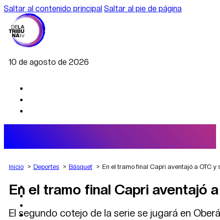
Saltar al contenido principal
Saltar al pie de página
10 de agosto de 2026
Inicio
Deportes
Básquet
En el tramo final Capri aventajó a OTC y s
En el tramo final Capri aventajó 
AGRO
DEPORTES
ECONOMÍA
El segundo cotejo de la serie se jugará en Oberá
POLÍTICA