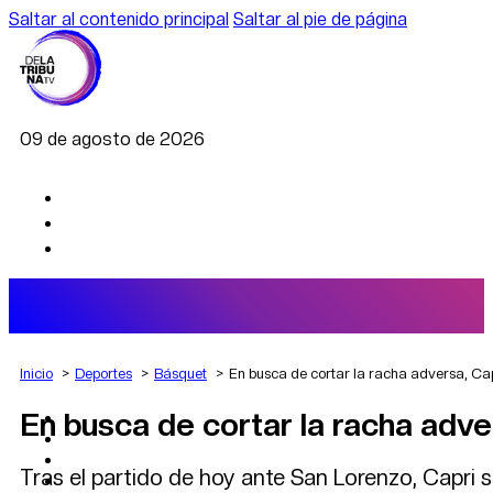
Saltar al contenido principal
Saltar al pie de página
09 de agosto de 2026
Inicio
Deportes
Básquet
En busca de cortar la racha adversa, Cap
En busca de cortar la racha adve
AGRO
DEPORTES
ECONOMÍA
Tras el partido de hoy ante San Lorenzo, Capri 
POLÍTICA