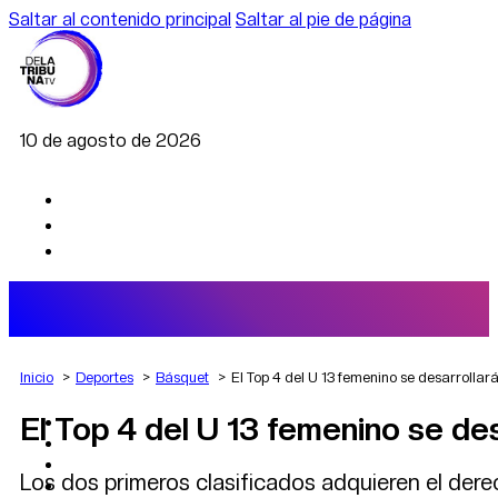
Saltar al contenido principal
Saltar al pie de página
10 de agosto de 2026
Inicio
Deportes
Básquet
El Top 4 del U 13 femenino se desarroll
El Top 4 del U 13 femenino se de
AGRO
DEPORTES
ECONOMÍA
Los dos primeros clasificados adquieren el dere
POLÍTICA