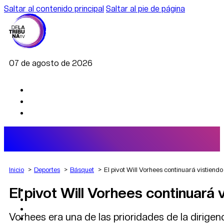
Saltar al contenido principal
Saltar al pie de página
07 de agosto de 2026
Inicio
Deportes
Básquet
El pivot Will Vorhees continuará vistiend
El pivot Will Vorhees continuará
AGRO
DEPORTES
ECONOMÍA
Vorhees era una de las prioridades de la dirige
POLÍTICA