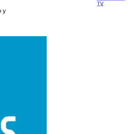
TV
o y