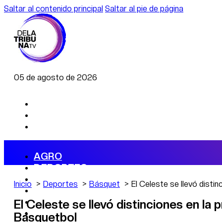
Saltar al contenido principal
Saltar al pie de página
05 de agosto de 2026
AGRO
DEPORTES
ECONOMÍA
Inicio
Deportes
Básquet
El Celeste se llevó disti
POLÍTICA
CAMBIO CLIMÁTICO
El Celeste se llevó distinciones en la 
DATA FIRME
Básquetbol