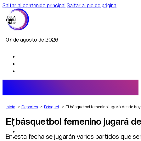
Saltar al contenido principal
Saltar al pie de página
07 de agosto de 2026
Inicio
Deportes
Básquet
El básquetbol femenino jugará desde hoy 
El básquetbol femenino jugará de
AGRO
DEPORTES
ECONOMÍA
En esta fecha se jugarán varios partidos que se
POLÍTICA