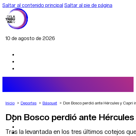
Saltar al contenido principal
Saltar al pie de página
10 de agosto de 2026
Inicio
Deportes
Básquet
Don Bosco perdió ante Hércules y Capri i
Don Bosco perdió ante Hércules y
AGRO
DEPORTES
ECONOMÍA
Tras la levantada en los tres últimos cotejos que
POLÍTICA