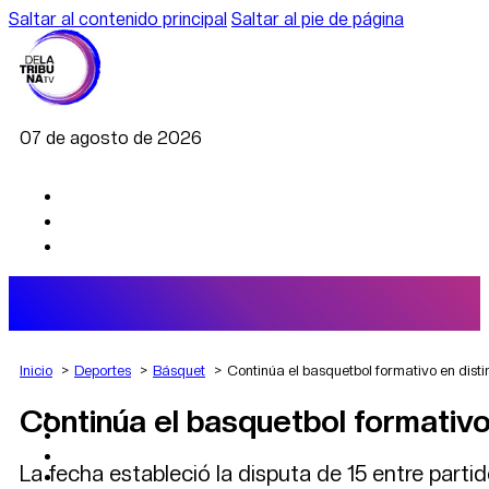
Saltar al contenido principal
Saltar al pie de página
07 de agosto de 2026
Inicio
Deportes
Básquet
Continúa el basquetbol formativo en disti
Continúa el basquetbol formativo 
AGRO
DEPORTES
ECONOMÍA
La fecha estableció la disputa de 15 entre parti
POLÍTICA