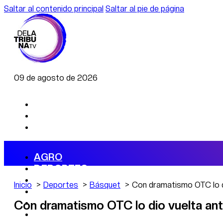
Saltar al contenido principal
Saltar al pie de página
09 de agosto de 2026
AGRO
DEPORTES
ECONOMÍA
Inicio
Deportes
Básquet
Con dramatismo OTC lo di
POLÍTICA
CAMBIO CLIMÁTICO
Con dramatismo OTC lo dio vuelta ant
DATA FIRME