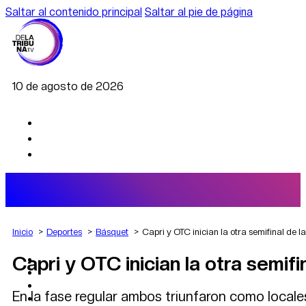
Saltar al contenido principal
Saltar al pie de página
10 de agosto de 2026
Inicio
Deportes
Básquet
Capri y OTC inician la otra semifinal de l
Capri y OTC inician la otra semifi
AGRO
DEPORTES
ECONOMÍA
En la fase regular ambos triunfaron como locale
POLÍTICA