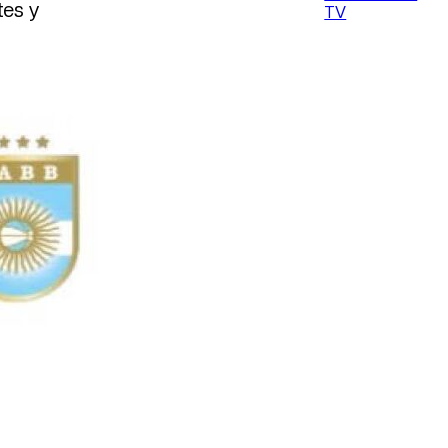
tes y
TV