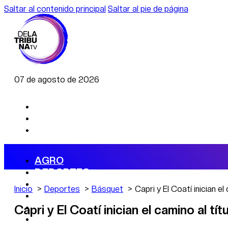
Saltar al contenido principal
Saltar al pie de página
07 de agosto de 2026
AGRO
DEPORTES
ECONOMÍA
Inicio
Deportes
Básquet
Capri y El Coatí inician el
POLÍTICA
CAMBIO CLIMÁTICO
Capri y El Coatí inician el camino al tí
DATA FIRME