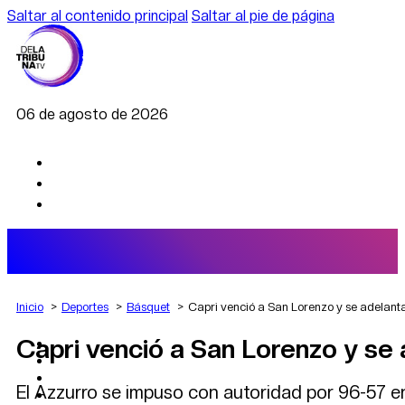
Saltar al contenido principal
Saltar al pie de página
06 de agosto de 2026
Inicio
Deportes
Básquet
Capri venció a San Lorenzo y se adelanta
Capri venció a San Lorenzo y se 
AGRO
DEPORTES
ECONOMÍA
El Azzurro se impuso con autoridad por 96-57 en 
POLÍTICA