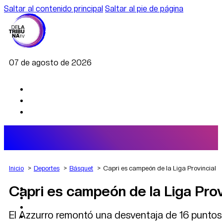
Saltar al contenido principal
Saltar al pie de página
07 de agosto de 2026
Inicio
Deportes
Básquet
Capri es campeón de la Liga Provincial
Capri es campeón de la Liga Prov
AGRO
DEPORTES
ECONOMÍA
El Azzurro remontó una desventaja de 16 puntos,
POLÍTICA