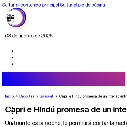
Saltar al contenido principal
Saltar al pie de página
08 de agosto de 2026
Inicio
Deportes
Básquet
Capri e Hindú promesa de un intenso enfr
Capri e Hindú promesa de un inte
AGRO
DEPORTES
ECONOMÍA
Un triunfo esta noche, le permitirá cortar la ra
POLÍTICA