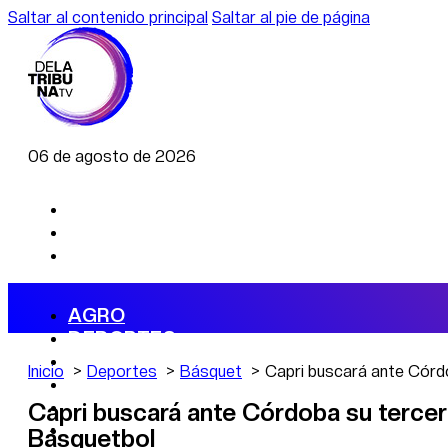
Saltar al contenido principal
Saltar al pie de página
06 de agosto de 2026
AGRO
DEPORTES
ECONOMÍA
Inicio
Deportes
Básquet
Capri buscará ante Córdob
POLÍTICA
CAMBIO CLIMÁTICO
Capri buscará ante Córdoba su tercer t
DATA FIRME
Básquetbol