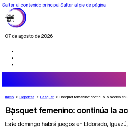
Saltar al contenido principal
Saltar al pie de página
07 de agosto de 2026
Inicio
Deportes
Básquet
Basquet femenino: continúa la acción en l
Basquet femenino: continúa la ac
AGRO
DEPORTES
ECONOMÍA
Este domingo habrá juegos en Eldorado, Iguazú
POLÍTICA