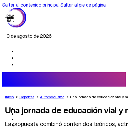
Saltar al contenido principal
Saltar al pie de página
10 de agosto de 2026
Inicio
Deportes
Automovilismo
Una jornada de educación vial y m
Una jornada de educación vial y 
AGRO
DEPORTES
ECONOMÍA
La propuesta combinó contenidos teóricos, activ
POLÍTICA